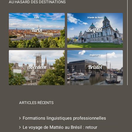
AU HASARD DES DESTINATIONS
Italie
Irlande du Nord
Turin
Belfast
Écosse
Angleterre
Aberdeen
Bristol
ARTICLES RÉCENTS
Formations linguistiques professionnelles
Le voyage de Mattéo au Brésil : retour