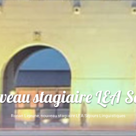
veau stagiaire LEA Sé
Ronan Lejeune, nouveau stagiaire LEA Séjours Linguistiques