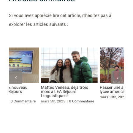
Si vous avez apprécié lire cet article, n’hésitez pas à
explorer les articles suivants :
Mattéo Veneau, déjà trois
Passer une année dans un
Le 
mois à LEA Séjours
lycée américain
: r
Linguistiques !
Jan
mars 13th, 2023
|
0 Commentaire
re
mars 5th, 2025
|
0 Commentaire
sep
Com