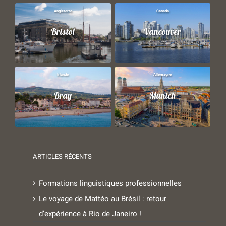
Angleterre
Canada
Bristol
Vancouver
Irlande
Allemagne
Bray
Munich
ARTICLES RÉCENTS
Formations linguistiques professionnelles
Le voyage de Mattéo au Brésil : retour
d’expérience à Rio de Janeiro !
Apprendre l’allemand en Autriche grâce à un