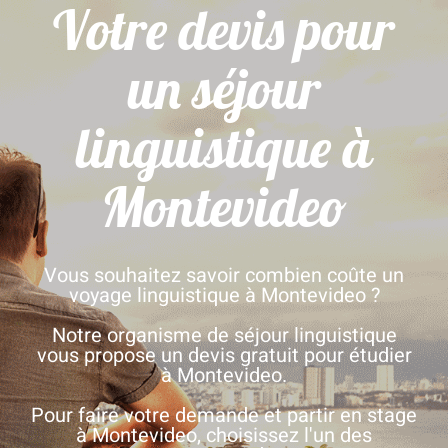
Votre devis pour
un séjour
linguistique à
Montevideo
Vous souhaitez savoir combien coûte un
voyage linguistique à Montevideo ?
Notre organisme de séjour linguistique
vous propose un devis gratuit pour étudier
à Montevideo.
Pour faire votre demande et partir en stage
à Montevideo, choisissez l'un des