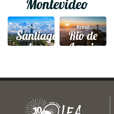
Montevideo
Chili
Brésil
Santiago
Rio de
du
Janeiro
Chili