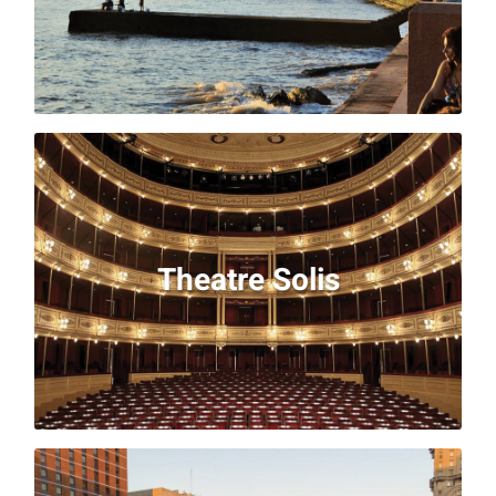
plages et la rivière.
Theatre Solis
Avis aux amateurs de musique et de spectacles :
Theatre Solis
vous serez comblés par ce magnifique théâtre, une
véritable oeuvre d'art !