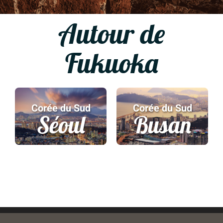
Autour de
Fukuoka
Japon
Corée du Sud
Kyoto
Séoul