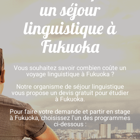
un séjour
linguistique à
Fukuoka
Vous souhaitez savoir combien coûte un
voyage linguistique à Fukuoka ?
Notre organisme de séjour linguistique
vous propose un devis gratuit pour étudier
à Fukuoka.
Pour faire votre demande et partir en stage
à Fukuoka, choisissez l'un des programmes
ci-dessous :