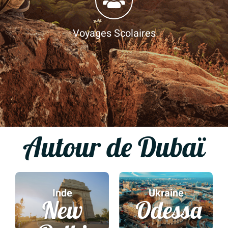
Voyages Scolaires
Autour de Dubaï
Inde
Ukraine
New
Odessa