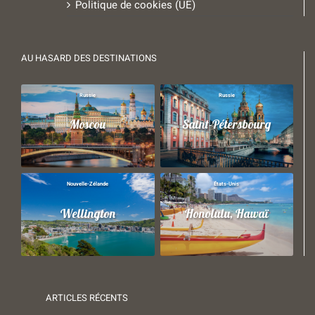
Politique de cookies (UE)
AU HASARD DES DESTINATIONS
Russie
Russie
Moscou
Saint-Pétersbourg
Nouvelle-Zélande
États-Unis
Wellington
Honolulu, Hawaï
ARTICLES RÉCENTS