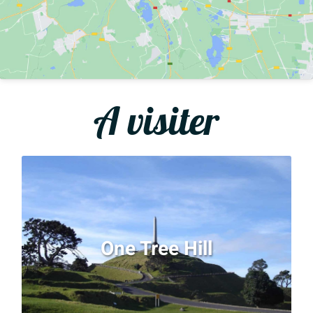
A visiter
One Tree Hill
Grimpez au sommet de ce cône volcanique,
culminant à 182 mètres et accueillant la plus
One Tree Hill
grande forteresse du pays ainsi qu’un mémorial en
l’honneur du peuple mahori. Vous pourrez
également profiter du vue à 360 degrés sur la ville
et ses alentours.