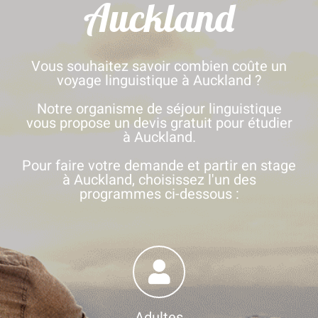
Auckland
Vous souhaitez savoir combien coûte un
voyage linguistique à Auckland ?
Notre organisme de séjour linguistique
vous propose un devis gratuit pour étudier
à Auckland.
Pour faire votre demande et partir en stage
à Auckland, choisissez l'un des
programmes ci-dessous :
Adultes