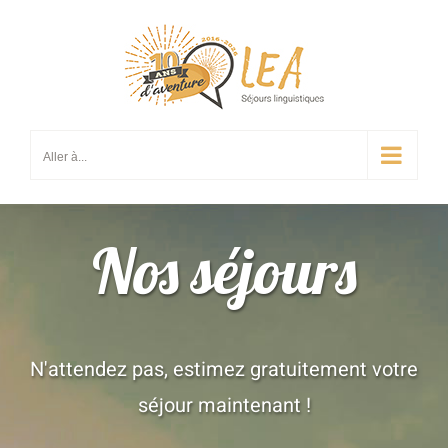
Passer
au
contenu
Aller à...
Nos séjours
N'attendez pas, estimez gratuitement votre
séjour maintenant !