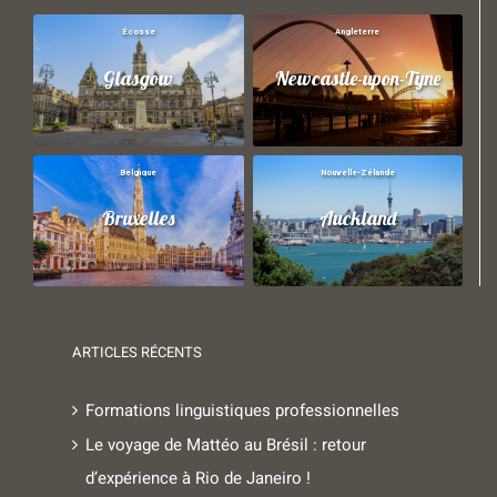
Écosse
Angleterre
Glasgow
Newcastle-upon-Tyne
Belgique
Nouvelle-Zélande
Bruxelles
Auckland
ARTICLES RÉCENTS
Formations linguistiques professionnelles
Le voyage de Mattéo au Brésil : retour
d’expérience à Rio de Janeiro !