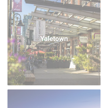
Yaletown
Bienvenue dans le quartier à ne surtout pas rater si
vous souhaitez profiter de la vie nocturne de « Van
Yaletown
» durant votre séjour linguistique à Vancouver.
Ancienne zone industrielle, le lieu a été rénové et ne
cesse depuis de gagner en popularité. Il est même
désormais considéré comme le nouveau « SoHo » !