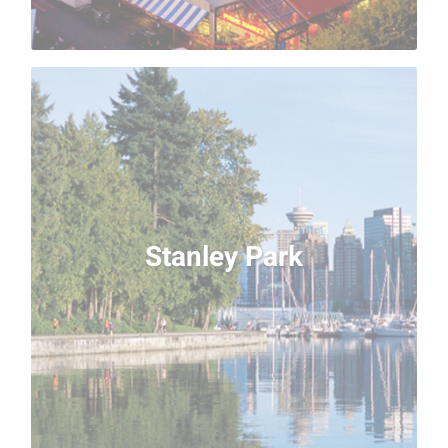
Stanley Park
Ce parc de près de 1000 acres à l'extrémité du «
pouce » de Vancouver est l’une des attractions
préférées des locaux. Vous pouvez facilement
passer plus d'une journée à Stanley Park sans
Stanley Park
pouvoir voir tout ce que cet oasis urbain a à offrir.
A ne pas rater : la promenade sur la digue de près
de 20 milles de long qui borde le secteur riverain de
Vancouver, accessible à pied ou en vélo. Surtout,
n’oubliez pas la photo souvenir de votre séjour
linguistique !