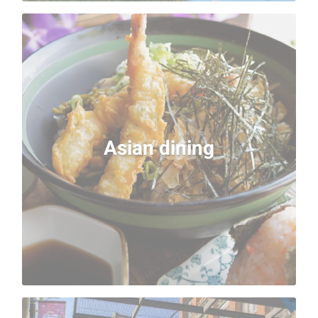
Asian dining
L’offre culinaire asiatique, pour des raisons
historiques, est la plus riche du monde à
Vancouver, juste après le continent lui-même.
Asian dining
Choisissez la cuisine que vous préférez, ou
essayez-les toutes, mais surtout ne passez pas à
côté ! Chez LEA, quand on est à Vancouver, on ne
sait jamais où donner de la tête - mais on
commence toujours par Kingyo Izakaya !