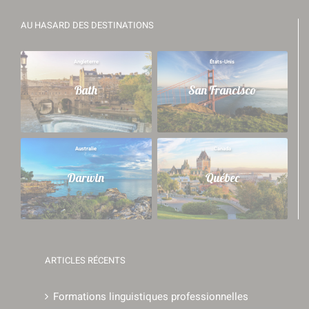
AU HASARD DES DESTINATIONS
Angleterre
États-Unis
Bath
San Francisco
Australie
Canada
Darwin
Québec
ARTICLES RÉCENTS
Formations linguistiques professionnelles