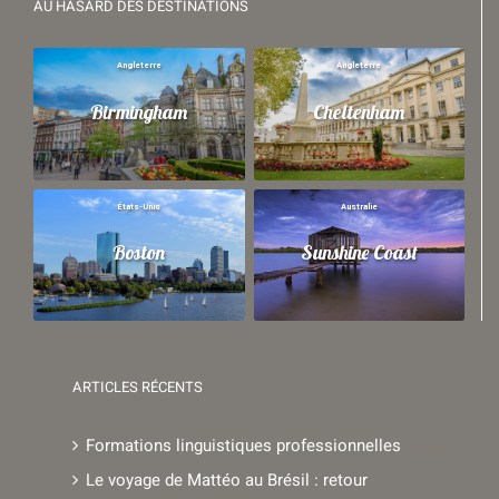
AU HASARD DES DESTINATIONS
Angleterre
Angleterre
Birmingham
Cheltenham
États-Unis
Australie
Boston
Sunshine Coast
ARTICLES RÉCENTS
Formations linguistiques professionnelles
Le voyage de Mattéo au Brésil : retour