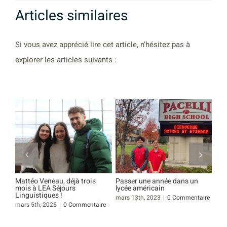
Articles similaires
Si vous avez apprécié lire cet article, n’hésitez pas à
explorer les articles suivants :
ns un
Pourquoi apprendre l’anglais
Étudier l’espagnol à Buenos
à Lunenburg ?
Aires
mmentaire
janvier 15th, 2022
|
0
janvier 14th, 2022
|
0
Commentaire
Commentaire