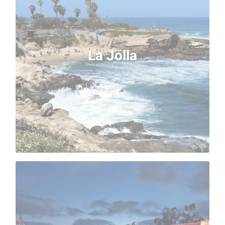
La Jolla
La Jolla est un quartier paisible et naturel situé au
nord de la ville. L’un de ses plus beaux spots et la
La Jolla
plage de la Cove, aux eaux calmes et turquoises.
Vous y rencontrerez à coup sûr les lions de mer et
mouettes, qui ne sont pas timides et viennent
souvent à proximité des visiteurs.
Balboa Park & San Diego Zoo
Le Balboa Park de San Diego est un havre de