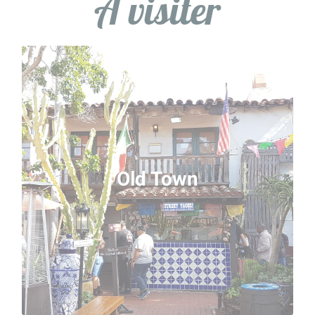
A visiter
Old Town
La vieille ville de San Diego est surprenante, tant il
est inhabituel de trouver un tel centre historique en
Amérique. Au nord du centre-ville actuel, parcourez
les petites rues historiques et places aux allures du
Old Town
Mexique. De nombreux restaurants et boutiques
traditionnels vous accueillent sur place, ainsi qu’un
grand parc et plusieurs musées. Un espace très
agréable à vivre ou vous pouvez facilement passer
la journée durant votre séjour linguistique à San
Diego.