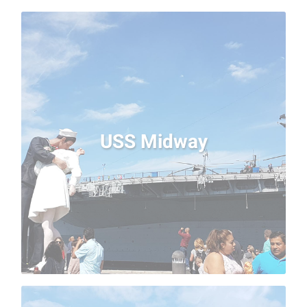
USS Midway
Embarquez à bord du porte avion « USS Midway »,
pour une visite hors du commun lors de votre
séjour à San Diego ! L’ancien navire est à quai
USS Midway
depuis 2004 et accueille désormais un musée
maritime et militaire. Après avoir visité le bâtiment,
rendez-vous sur le pont pour admirer les avions
d’époque. Pensez à réserver vos billets à l’avance
pour un meilleur prix.