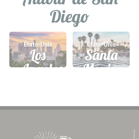
Diego
États-Unis
États-Unis
Los
Santa
Angeles
Monica