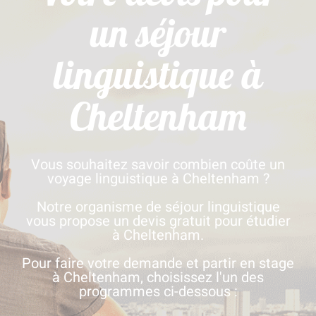
un séjour
linguistique à
Cheltenham
Vous souhaitez savoir combien coûte un
voyage linguistique à Cheltenham ?
Notre organisme de séjour linguistique
vous propose un devis gratuit pour étudier
à Cheltenham.
Pour faire votre demande et partir en stage
à Cheltenham, choisissez l'un des
programmes ci-dessous :