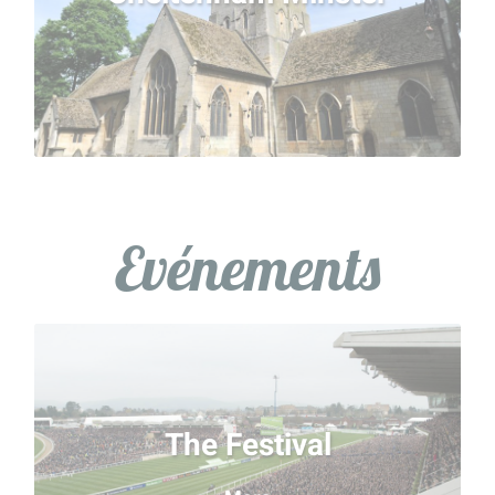
particulièrement le détour pour son magnifique
vitrail en rosace.
Evénements
The Festival
Les habitués des courses et les novices sont les
The Festival
bienvenus sur l'hippodrome de Cheltenham pour
célébrer le meilleur des courses de sauts. Les