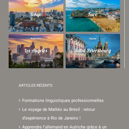
Japon
Portugal
Tokyo
Faro
États-Unis
Russie
Los Angeles
Saint-Pétersbourg
ARTICLES RÉCENTS
Formations linguistiques professionnelles
Le voyage de Mattéo au Brésil : retour
d’expérience à Rio de Janeiro !
Apprendre l’allemand en Autriche grâce à un