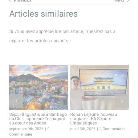
Previous
Next
Articles similaires
Si vous avez apprécié lire cet article, n’hésitez pas à
explorer les articles suivants :
Séjour linguistique à Santiago
Ronan Lejeune, nouveau
Mat
du Chili : apprenez l’espagnol
stagiaire LEA Séjours
moi
au cœur des Andes
Linguistiques
Lin
septembre 9th, 2025
|
0
mai 13th, 2025
|
0 Commentaire
mar
Commentaire