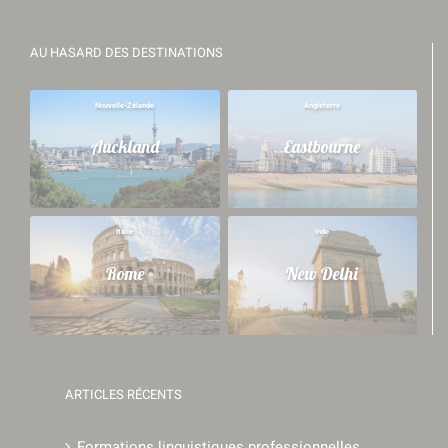
AU HASARD DES DESTINATIONS
Nouvelle-Zélande
Angleterre
Auckland
Eastbourne
Italie
Inde
Rome
New Delhi
ARTICLES RÉCENTS
Formations linguistiques professionnelles